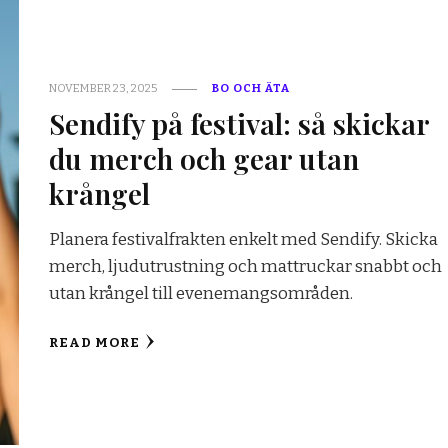
NOVEMBER 23, 2025
BO OCH ÄTA
Sendify på festival: så skickar
du merch och gear utan
krångel
Planera festivalfrakten enkelt med Sendify. Skicka
merch, ljudutrustning och mattruckar snabbt och
utan krångel till evenemangsområden.
READ MORE