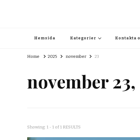
backyardsessions.se
backyardsessions.se – Det du behöver ha koll på kring fes
Hemsida
Kategorier
Kontakta 
Home
2025
november
23
november 23,
Showing: 1 - 1 of 1 RESULTS