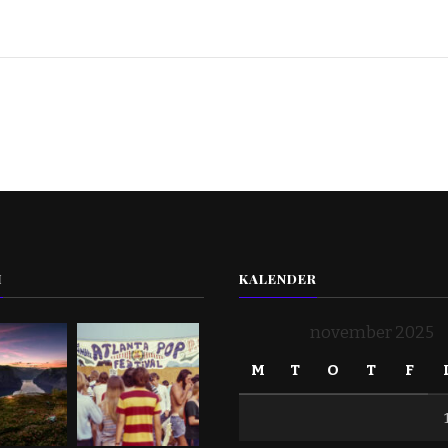
I
KALENDER
november 2025
M
T
O
T
F