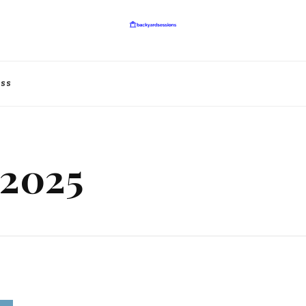
tivaler
oss
 2025