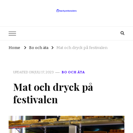
backyardsessions.se
backyardsessions.se – Det du behöver ha koll på kring festivaler
Home
Bo och äta
Mat och dryck på festivalen
UPDATED ON
JULI 17, 2023
BO OCH ÄTA
Mat och dryck på
festivalen