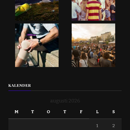
KALENDER
augusti 2026
M
T
O
T
F
L
S
1
2